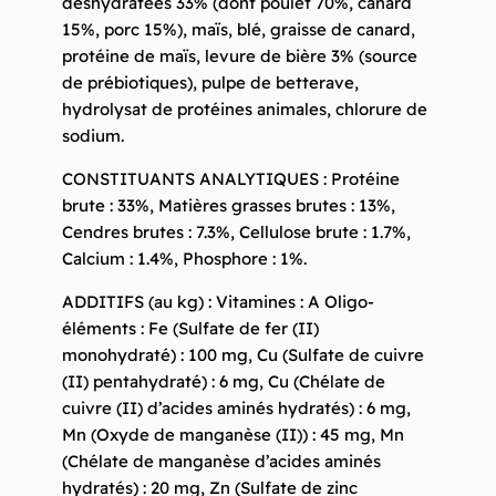
déshydratées 33% (dont poulet 70%, canard
15%, porc 15%), maïs, blé, graisse de canard,
protéine de maïs, levure de bière 3% (source
de prébiotiques), pulpe de betterave,
hydrolysat de protéines animales, chlorure de
sodium.
CONSTITUANTS ANALYTIQUES : Protéine
brute : 33%, Matières grasses brutes : 13%,
Cendres brutes : 7.3%, Cellulose brute : 1.7%,
Calcium : 1.4%, Phosphore : 1%.
ADDITIFS (au kg) : Vitamines : A Oligo-
éléments : Fe (Sulfate de fer (II)
monohydraté) : 100 mg, Cu (Sulfate de cuivre
(II) pentahydraté) : 6 mg, Cu (Chélate de
cuivre (II) d’acides aminés hydratés) : 6 mg,
Mn (Oxyde de manganèse (II)) : 45 mg, Mn
(Chélate de manganèse d’acides aminés
hydratés) : 20 mg, Zn (Sulfate de zinc