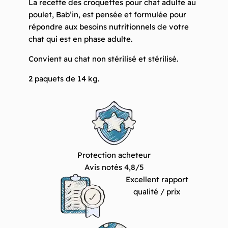
La recette des
croquettes pour chat adulte au
de
poulet
, Bab’in,
est pensée et formulée pour
14
répondre aux besoins nutritionnels de votre
kg
chat qui est en phase adulte.
de
croquettes
Convient au chat non stérilisé et stérilisé.
pour
2 paquets de 14 kg.
chat
adulte/
BAB’IN
au
poulet
Protection acheteur
Avis notés 4,8/5
Excellent rapport
qualité / prix