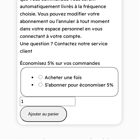
automatiquement livrés à la fréquence
choisie. Vous pouvez modifier votre
abonnement ou l’annuler à tout moment
dans votre espace personnel en vous
connectant à votre compte.
Une question ? Contactez notre service
client
Économisez 5% sur vos commandes
Choisir
Acheter une fois
un
S’abonner pour économiser
5%
type
d’achat
quantité
de
Ajouter au panier
Lot
de
2
paquets