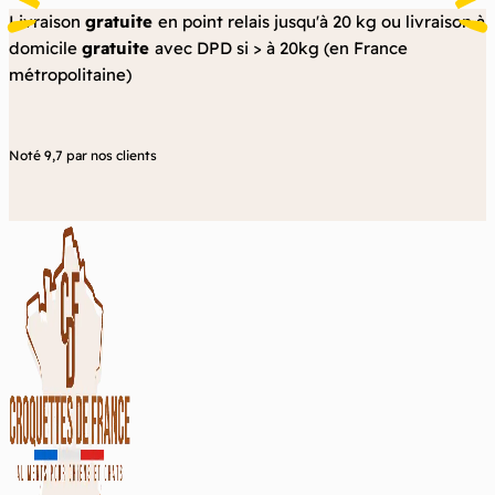
Aller
Livraison
gratuite
en point relais jusqu'à 20 kg ou livraison à
au
domicile
gratuite
avec DPD si > à 20kg (en France
contenu
métropolitaine)
Noté 9,7 par nos clients