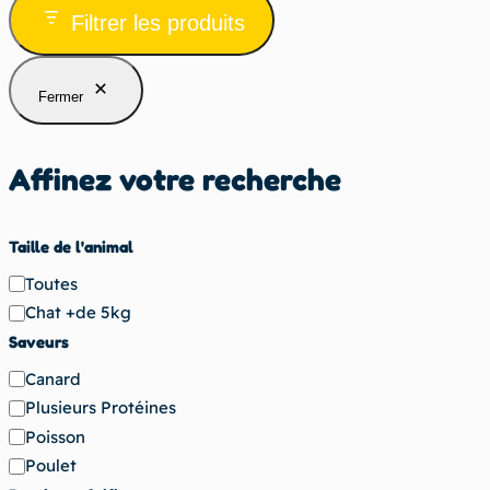
Filtrer les produits
Fermer
Affinez votre recherche
Taille de l'animal
Taille
Toutes
de
Chat +de 5kg
l'animal
Saveurs
Saveurs
Canard
Plusieurs Protéines
Poisson
Poulet