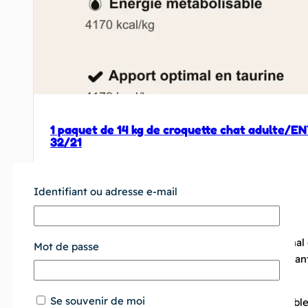
1 paquet de 14 kg de croquette chat adulte
32/21
15 avis
Identifiant ou adresse e-mail
66,65
€
5%
—
ou s’abonner pour économiser
Croquette pour chat formulée avec un ratio optimal 
Mot de passe
gras essentiels et fibres digestives, soutenant la san
musculaire et l’intégrité du pelage.
Se souvenir de moi
Une nutrition précise pour un bien-être félin durable