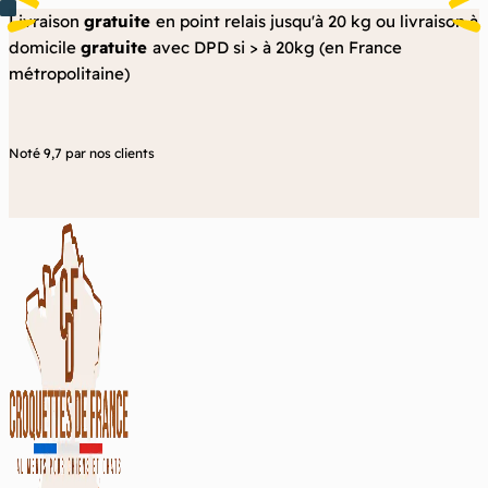
Aller
Livraison
gratuite
en point relais jusqu'à 20 kg ou livraison à
au
domicile
gratuite
avec DPD si > à 20kg (en France
contenu
métropolitaine)
Noté 9,7 par nos clients