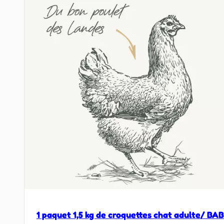
1 paquet 1,5 kg de croquettes chat adulte/ BAB