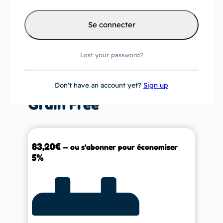
1 paquet de 12 kg de
Lost your password?
croquettes chiot sans
céréales /BAB’IN Junior
Don't have an account yet?
Sign up
Grain Free
83,20
€
—
ou s’abonner pour économiser
5%