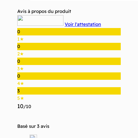
Avis à propos du produit
Voir l'attestation
0
1★
0
2★
0
3★
0
4★
3
5★
10
/10
Basé sur 3 avis