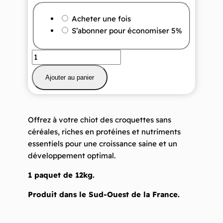
Choisir
Acheter une fois
un
S’abonner pour économiser
5%
type
d’achat
quantité
de
Ajouter au panier
1
paquet
de
12
Offrez à votre chiot des croquettes sans
kg
céréales, riches en protéines et nutriments
de
essentiels pour une croissance saine et un
croquettes
développement optimal.
chiot
sans
1 paquet de 12kg.
céréales
Produit dans le Sud-Ouest de la France.
/BAB'IN
Junior
Grain