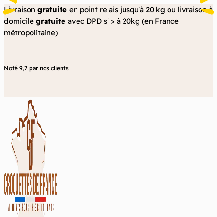
Aller
Livraison
gratuite
en point relais jusqu'à 20 kg ou livraison à
au
domicile
gratuite
avec DPD si > à 20kg (en France
contenu
métropolitaine)
Noté 9,7 par nos clients